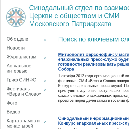
Синодальный отдел по взаим
Церкви с обществом и СМИ
Московского Патриархата
Поиск по ключевым с
Об отделе
Новости
Митрополит Варсонофий: участи
Журналистам
епархиальных пресс-служб будет
готовности реализовывать реше
Актуальное
Собора
интервью
1 октября 2012 года организационный к
Гриф СИНФО
фестиваля СМИ «Вера и Слово» заверша
Конкурс епархиальных пресс-служб. По
Фестиваль
приступят к изучению поступивших пре
«Вера и Слово»
самых сильных епархиальных пресс-сл
проектов перед делегатами и гостями 
Фото
Видео
Синодальный информационный 
Карта храмов и
Конкурс епархиальных пресс-сл
монастырей